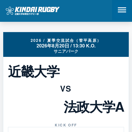
コ
ン
テ
2026 / 夏季交流試合（菅平高原）
2026年8月20日 / 13:30 K.O.
ン
サニアパーク
ツ
へ
近畿大学
ス
キ
ッ
VS
プ
法政大学A
KICK OFF