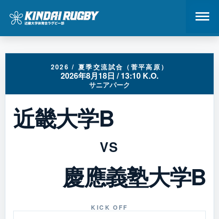
コ
ン
テ
2026 / 夏季交流試合（菅平高原）
2026年8月18日 / 13:10 K.O.
ン
サニアパーク
ツ
へ
近畿大学B
ス
キ
ッ
VS
プ
慶應義塾大学B
KICK OFF