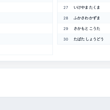
いけやま たくま
27
ふかさわ かずま
28
さかもと こうた
29
たばた しょうどう
30