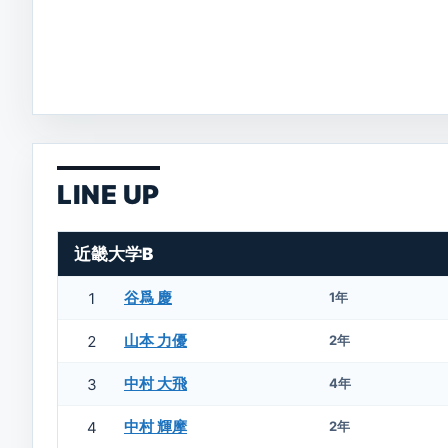
LINE UP
近畿大学B
谷爲 慶
1
1年
山本 力優
2
2年
中村 大飛
3
4年
中村 輝摩
4
2年