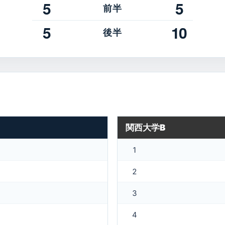
5
5
前半
5
10
後半
関西大学B
1
2
3
4