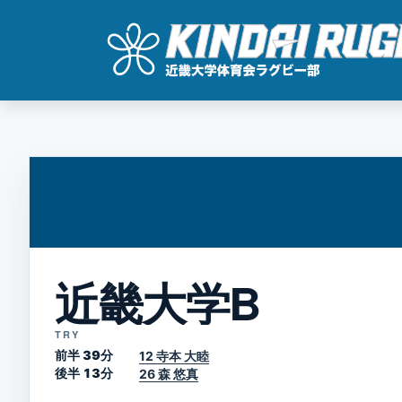
コ
ン
テ
ン
ツ
へ
ス
キ
近畿大学B
ッ
プ
TRY
前半 39分
12 寺本 大睦
後半 13分
26 森 悠真