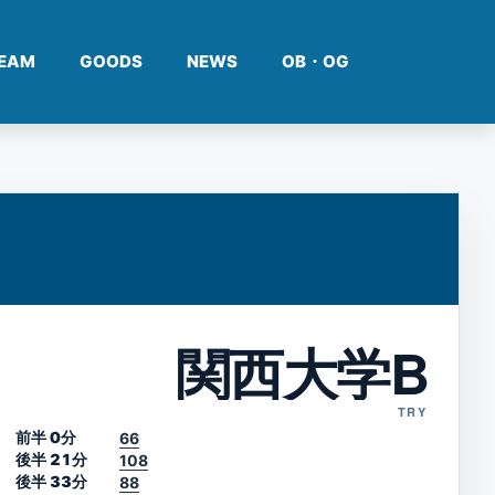
EAM
GOODS
NEWS
OB・OG
関西大学B
TRY
前半 0分
66
後半 21分
108
後半 33分
88