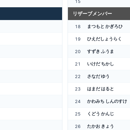
15
リザーブメンバー
まつもと かぎろひ
18
ひえだしょうらく
19
すずき ふうま
20
いけだ ちかし
21
さなだ ゆう
22
はまだ はると
23
かわみち しんのすけ
24
くどう かんじ
25
たかお きょう
26