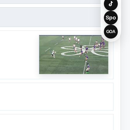
Spo
GOA
PLAY