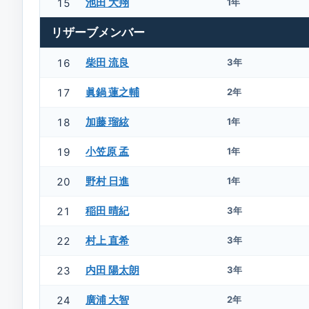
池田 大翔
15
1年
リザーブメンバー
柴田 流良
16
3年
眞鍋 蓮之輔
17
2年
加藤 瑠絃
18
1年
小笠原 孟
19
1年
野村 日進
20
1年
稲田 晴紀
21
3年
村上 直希
22
3年
内田 陽太朗
23
3年
廣浦 大智
24
2年