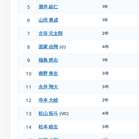
酒井 結仁
5
1年
山田 勇成
6
1年
古谷 元太郎
7
2年
面家 由翔
8
4年
(C)
福島 悠右
9
1年
南野 将生
10
3年
永井 翔大
11
3年
寺本 大睦
12
2年
松山 拓斗
13
4年
(VC)
松本 睦生
14
3年