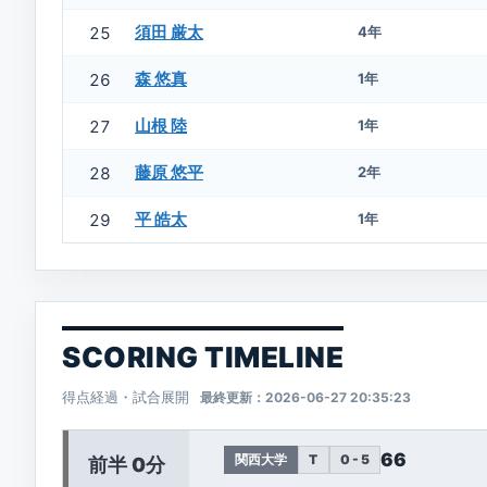
須田 厳太
25
4年
森 悠真
26
1年
山根 陸
27
1年
藤原 悠平
28
2年
平 皓太
29
1年
SCORING TIMELINE
得点経過・試合展開
最終更新：2026-06-27 20:35:23
66
関西大学
T
0 - 5
前半 0分