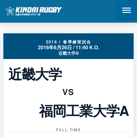
コ
ン
テ
2016 / 春季練習試合
2016年6月26日 / 11:40 K.O.
ン
近畿大学G
ツ
へ
近畿大学
ス
キ
ッ
VS
プ
福岡工業大学A
FULL TIME