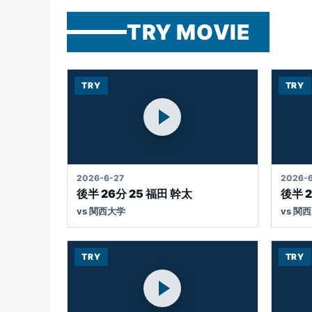
2026年度近畿大学体育会ラグビー
TRY MOVIE
TRY
TRY
MOVIE
MO
2026-6-27
2026-6
後半 26分 25 福田 幹太
後半 2
vs 関西大学
vs 関
TRY
TRY