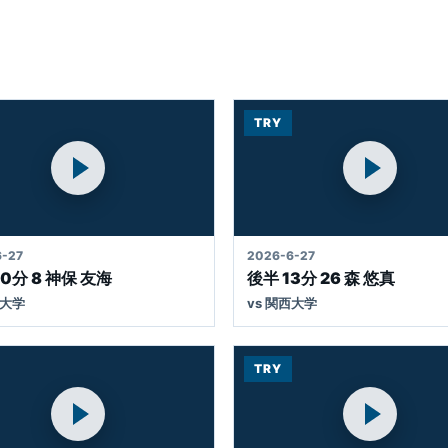
部入部者のお知らせ
TRY
VIE
MOVIE
-27
2026-6-27
0分 8 神保 友海
後半 13分 26 森 悠真
西大学
vs 関西大学
TRY