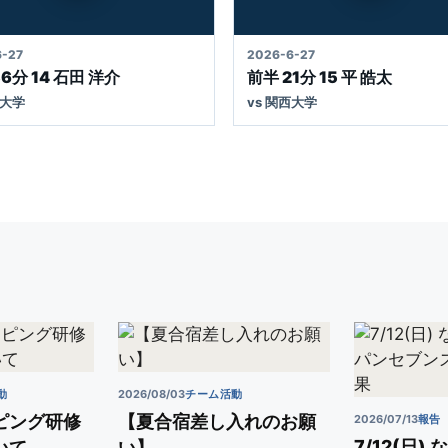
VIE
MOVIE
-27
2026-6-27
6分 14 石田 洋介
前半 21分 15 平 皓太
西大学
vs 関西大学
動
2026/08/03
チーム活動
ピング研修
【夏合宿差し入れのお願
2026/07/13
報告
7/12(日)
いて
い】