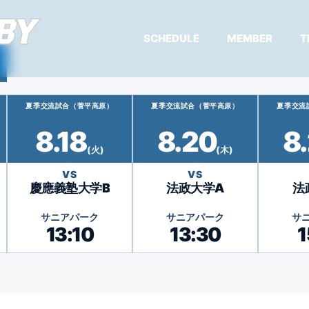
SCHEDULE
MEMBER
T
夏季交流試合（菅平高原）
夏季交流試合（菅平高原）
夏季交流
8.18
8.20
8
(火)
(木)
VS
VS
慶應義塾大学B
法政大学A
法
サニアパーク
サニアパーク
サ
13:10
13:30
1