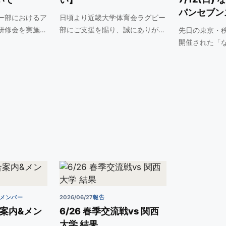
パンセブンズ
ー部におけるア
日頃より近畿大学体育会ラグビー
結果
研修会を実施
部にご支援を賜り、誠にありが
先日の東京・
と…
開催された「
ン…
前メンバー
2026/06/27
報告
試合案内&メン
6/26 春季交流戦vs 関西
大学 結果