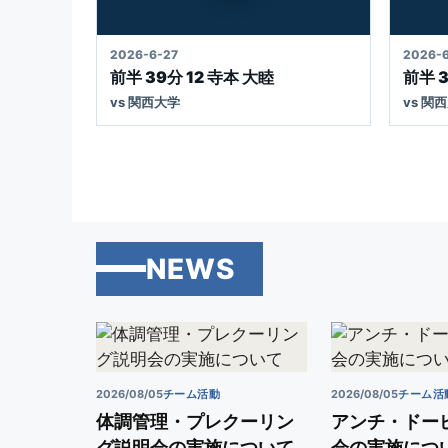
MOVIE
MO
2026-6-27
2026-6
前半 39分 12 寺本 大睦
前半 3
vs 関西大学
vs 関
NEWS
2026/08/05
チーム活動
2026/08/05
チーム活
体調管理・プレクーリン
アンチ・ドー
グ説明会の実施について
会の実施につ