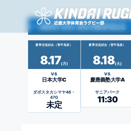
コ
ン
テ
MATCH SCHEDULE
ン
ツ
へ
夏季交流試合（菅平高原）
夏季交流試合（菅平高原）
ス
キ
8.17
8.18
ッ
(月)
(火)
プ
VS
VS
日本大学C
慶應義塾大学A
ダボスタカシマヤ46・
サニアパーク
11:30
47G
未定