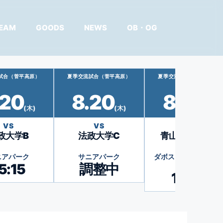
EAM
GOODS
NEWS
OB・OG
試合（菅平高原）
夏季交流試合（菅平高原）
夏季交流試合（菅平高原）
.20
8.20
8.23
(木)
(木)
(日)
VS
VS
VS
政大学B
法政大学C
青山学院大学A
ニアパーク
サニアパーク
ダボスタカシマヤ46
5:15
調整中
47G
13:30