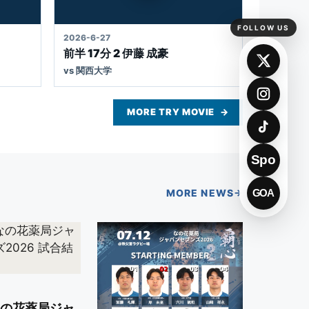
MOVIE
FOLLOW US
2026-6-27
前半 17分 2 伊藤 成豪
vs 関西大学
MORE TRY MOVIE
Spo
MORE NEWS
GOA
 なの花薬局ジャ